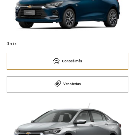
Onix
Conocé más
Ver ofertas