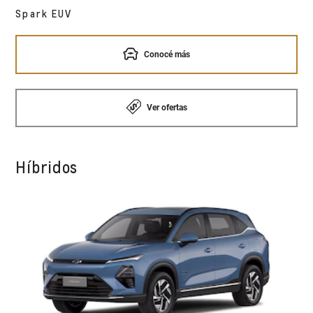
Spark EUV
Conocé más
Ver ofertas
Híbridos