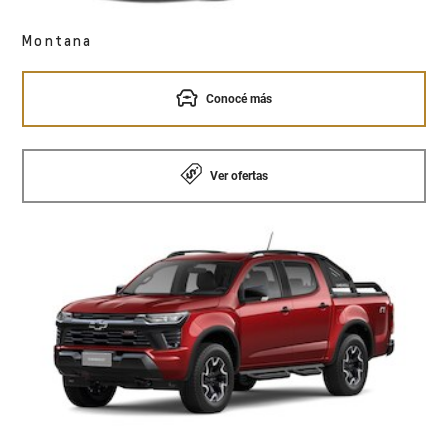
Montana
Conocé más
Ver ofertas