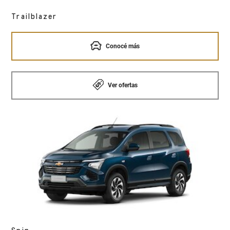
Trailblazer
Conocé más
Ver ofertas