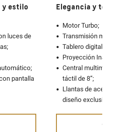
y estilo
Elegancia y tecnolog
Motor Turbo;
on luces de
Transmisión manual de 
as;
Tablero digital de 3,5";
Proyección Inalámbrica;
 automático;
Central multimedia MyLi
con pantalla
táctil de 8”;
Llantas de acero High V
diseño exclusivo.
Cotizá el tuyo