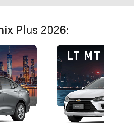
nix Plus 2026:
o
LT MT Turb